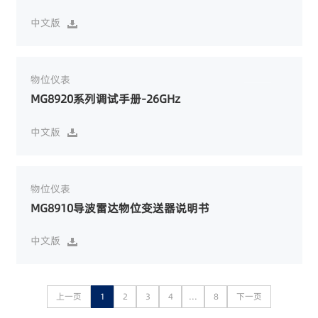
中文版

物位仪表
MG8920系列调试手册-26GHz
中文版

物位仪表
MG8910导波雷达物位变送器说明书
中文版

上一页
1
2
3
4
...
8
下一页